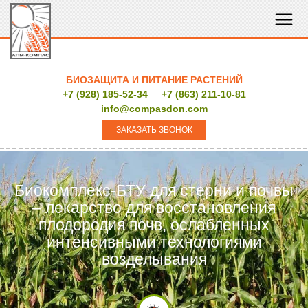
БИОЗАЩИТА И ПИТАНИЕ РАСТЕНИЙ
+7 (928) 185-52-34
+7 (863) 211-10-81
info@compasdon.com
ЗАКАЗАТЬ ЗВОНОК
Биокомплекс-БТУ для стерни и почвы
– лекарство для восстановления
плодородия почв, ослабленных
интенсивными технологиями
возделывания