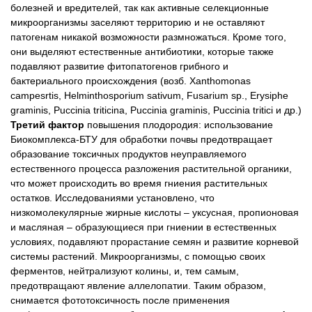
болезней и вредителей, так как активные селекционные
микроорганизмы заселяют территорию и не оставляют
патогенам никакой возможности размножаться. Кроме того,
они выделяют естественные антибиотики, которые также
подавляют развитие фитопатогенов грибного и
бактериального происхождения (возб. Xanthomonas
campesrtis, Helminthosporium sativum, Fusarium sp., Erysiphe
graminis, Puccinia triticina, Puccinia graminis, Puccinia tritici и др.)
Третий фактор
повышения плодородия: использование
Биокомплекса-БТУ для обработки почвы предотвращает
образование токсичных продуктов неуправляемого
естественного процесса разложения растительной органики,
что может происходить во время гниения растительных
остатков. Исследованиями установлено, что
низкомолекулярные жирные кислоты – уксусная, пропионовая
и масляная – образующиеся при гниении в естественных
условиях, подавляют прорастание семян и развитие корневой
системы растений. Микроорганизмы, с помощью своих
ферментов, нейтрализуют колины, и, тем самым,
предотвращают явление аллелопатии. Таким образом,
снимается фототоксичность после применения