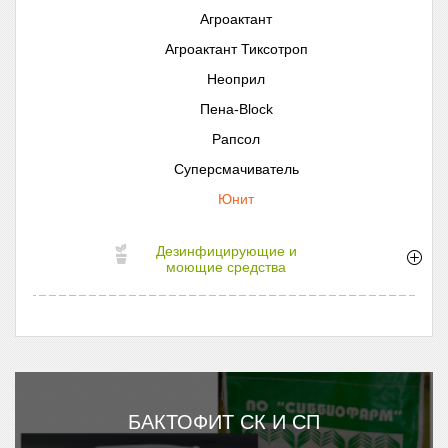
Агроактант
Агроактант Тиксотроп
Неоприл
Пена-Block
Рапсол
Суперсмачиватель
Юнит
Дезинфицирующие и
моющие средства
БАКТОФИТ СК И СП