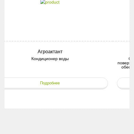
Неоприл
Смачиватель, предназначенный для снижения
поверхностного натяжения капель рабочего раствора, что
обеспечивает формирование равномерной сплошной
плёнки на поверхности листьев.
Подробнее