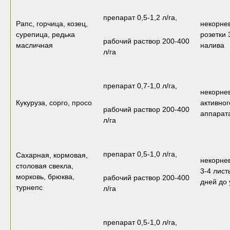
препарат 0,5-1,2 л/га,
Рапс, горчица, козец,
некорне
сурепица, редька
розетки 
рабочий раствор 200-400
масличная
налива
л/га
препарат 0,7-1,0 л/га,
некорне
Кукуруза, сорго, просо
активно
рабочий раствор 200-400
аппарат
л/га
препарат 0,5-1,0 л/га,
Сахарная, кормовая,
некорне
столовая свекла,
3-4 лист
морковь, брюква,
рабочий раствор 200-400
дней до 
турнепс
л/га
препарат 0,5-1,0 л/га,