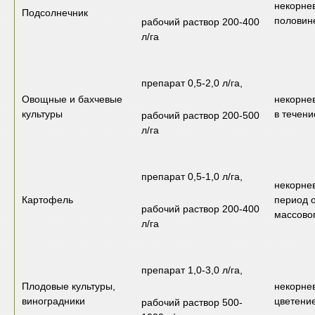
некорне
Подсолнечник
половин
рабочий раствор 200-400
л/га
препарат 0,5-2,0 л/га,
Овощные и бахчевые
некорнев
культуры
в течени
рабочий раствор 200-500
л/га
препарат 0,5-1,0 л/га,
некорнев
Картофель
период 
рабочий раствор 200-400
массово
л/га
препарат 1,0-3,0 л/га,
Плодовые культуры,
некорне
виноградники
цветени
рабочий раствор 500-