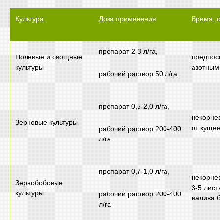
Культура
Доза применения
Время, 
препарат 2-3 л/га,
Полевые и овощные
предпос
культуры
азотным
рабочий раствор 50 л/га
препарат 0,5-2,0 л/га,
некорне
Зерновые культуры
от куще
рабочий раствор 200-400
л/га
препарат 0,7-1,0 л/га,
некорне
Зернобобовые
3-5 лист
культуры
рабочий раствор 200-400
налива 
л/га