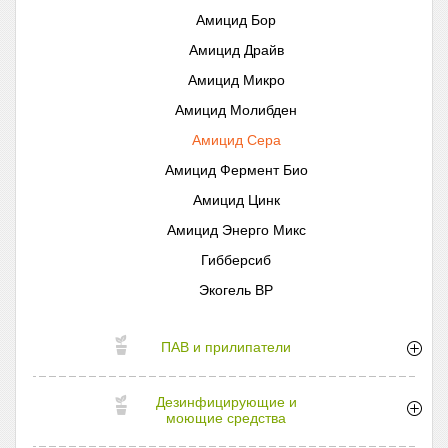
Амицид Бор
Амицид Драйв
Амицид Микро
Амицид Молибден
Амицид Сера
Амицид Фермент Био
Амицид Цинк
Амицид Энерго Микс
Гибберсиб
Экогель ВР
ПАВ и прилипатели
Дезинфицирующие и
моющие средства