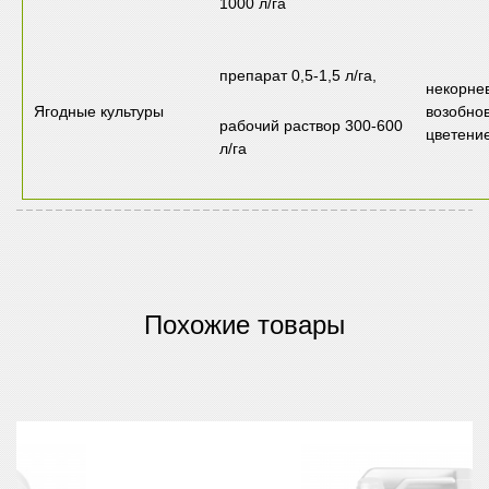
1000 л/га
препарат 0,5-1,5 л/га,
некорне
Ягодные культуры
возобно
рабочий раствор 300-600
цветени
л/га
Похожие товары